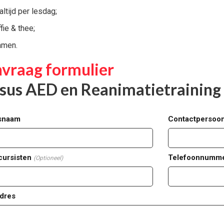
ltijd per lesdag;
fie & thee;
amen.
vraag formulier
sus AED en Reanimatietraining
fsnaam
Contactpersoo
cursisten
Telefoonnumm
(Optioneel)
dres