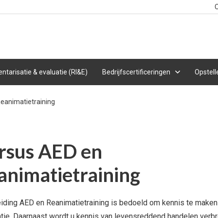
O
entarisatie & evaluatie (RI&E)
Bedrijfscertificeringen
Opstell
eanimatietraining
rsus AED en
animatietraining
iding AED en Reanimatietraining is bedoeld om kennis te make
tie. Daarnaast wordt u kennis van levensreddend handelen verb