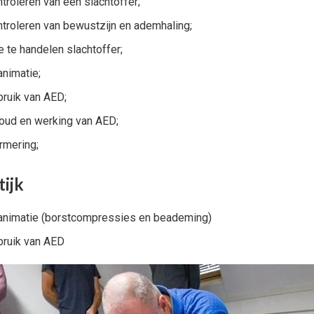
troleren van een slachtoffer;
troleren van bewustzijn en ademhaling;
 te handelen slachtoffer;
nimatie;
ruik van AED;
oud en werking van AED;
rmering;
tijk
nimatie (borstcompressies en beademing)
ruik van AED