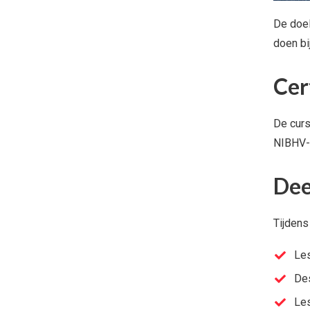
De doel
doen bi
Cer
De curs
NIBHV-e
De
Tijdens
Les
Des
Les