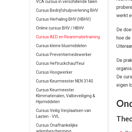
VCA cursus in verschillende talen
probere
Cursus Bedrijfshulpverlening BHV
werkt e
Cursus Herhaling BHV (HBHV)
Online cursus BHV / HBHV
De doel
Cursus AED en Reanimatietraining
hoe de 
Cursus kleine blusmiddelen
Uiteraa
Cursus Preventiemedewerker
De prak
Cursus Heftruckchauffeur
organis
Cursus Hoogwerker
De curs
Cursus Keurmeester NEN 3140
eigen lo
Cursus Keurmeester
Klimmaterialen, Valbeveiliging &
Ond
Hijsmiddelen
Cursus Veilig Verplaatsen van
Lasten - VVL
Theo
Cursus Onafhankelijke
adembescherming