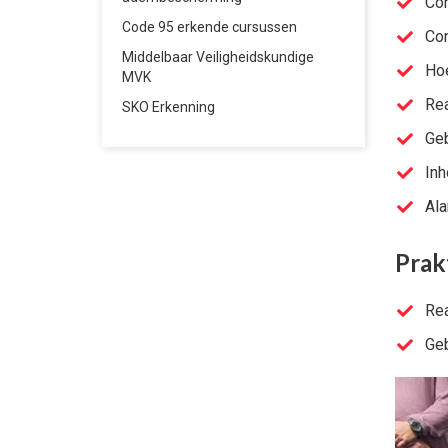
Con
Code 95 erkende cursussen
Con
Middelbaar Veiligheidskundige
Hoe
MVK
Rea
SKO Erkenning
Geb
Inh
Ala
Prak
Rea
Geb