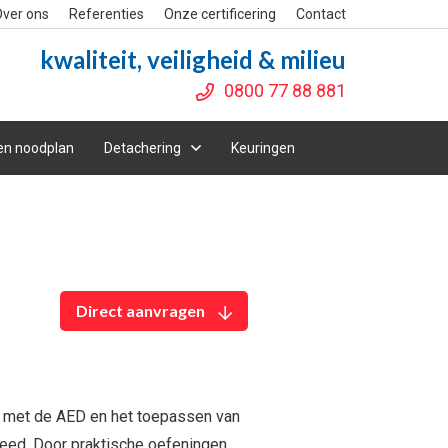
ver ons
Referenties
Onze certificering
Contact
kwaliteit, veiligheid & milieu
0800 77 88 881
en noodplan
Detachering
Keuringen
Direct aanvragen
n met de AED en het toepassen van
reed. Door praktische oefeningen