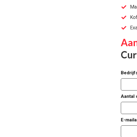
Maa
Kof
Ex
Aan
Cur
Bedrij
Aantal 
E-maila