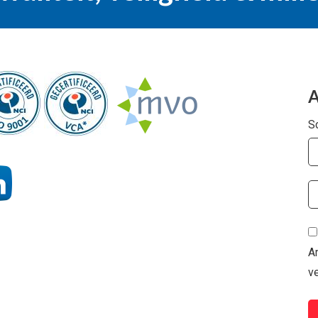
A
Sc
A
v