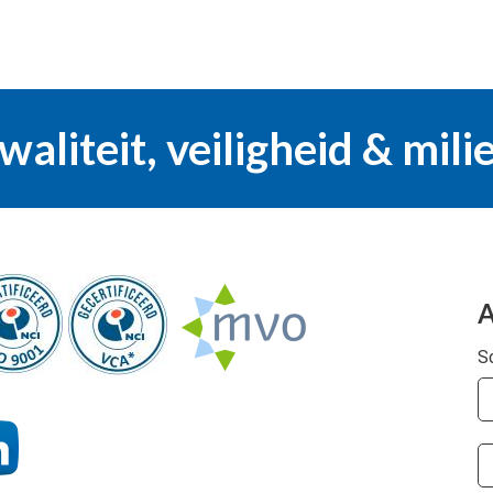
waliteit, veiligheid & mili
A
Sc