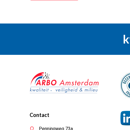
k
Contact
Penningweg 73a