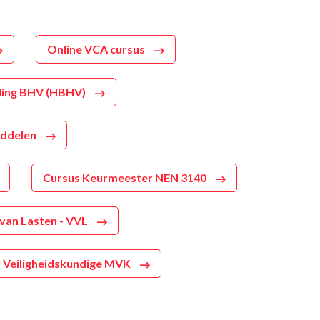
Online VCA cursus
ling BHV (HBHV)
iddelen
Cursus Keurmeester NEN 3140
 van Lasten - VVL
 Veiligheidskundige MVK