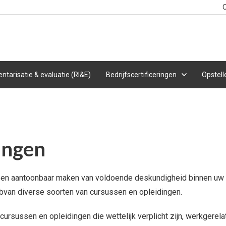
O
entarisatie & evaluatie (RI&E)
Bedrijfscertificeringen
Opstell
ingen
en aantoonbaar maken van voldoende deskundigheid binnen uw org
l bvan diverse soorten van cursussen en opleidingen.
 cursussen en opleidingen die wettelijk verplicht zijn, werkgerel